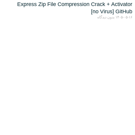
Express Zip File Compression Crack + Activator
[no Virus] GitHub
۱۴۰۵-۰۵-۱۶
بدون دیدگاه