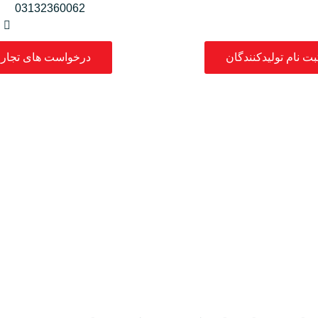
03132360062
بت نام تولیدکنندگان
درخواست های تجار