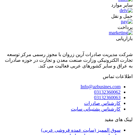
سایر موارد
حمل و نقل
پرداخت
بازاریابی
شرکت مدیریت صادرات آرین زروان با مجوز رسمی مرکز توسعه
تجارت الکترونیکی وزارت صنعت معدن و تجارت در حوزه صادرات
به عراق و سایر کشورهای عربی فعالیت می کند.
اطلاعات تماس
Info@azbusines.com
03132360062
03132360063
کارشناس صادرات
کارشناس پشتیبانی سایت
لینک های مفید
سوق الممیز (سایت عمده فروشی عربی)