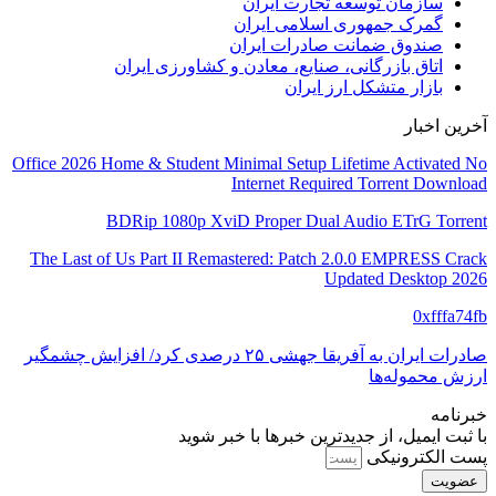
سازمان توسعه تجارت ایران
گمرک جمهوری اسلامی ایران
صندوق ضمانت صادرات ایران
اتاق بازرگانی، صنایع، معادن و کشاورزی ایران
بازار متشکل ارز ایران
آخرین اخبار
Office 2026 Home & Student Minimal Setup Lifetime Activated No
Internet Required Torrent Downloаd
BDRip 1080p XviD Proper Dual Audio ETrG Torrent
The Last of Us Part II Remastered: Patch 2.0.0 EMPRESS Crack
Updated Desktop 2026
0xfffa74fb
صادرات ایران به آفریقا جهشی ۲۵ درصدی کرد/ افزایش چشمگیر
ارزش محموله‌ها
خبرنامه
با ثبت ایمیل، از جدید‌ترین خبرها با‌ خبر شوید
پست الکترونیکی
عضویت