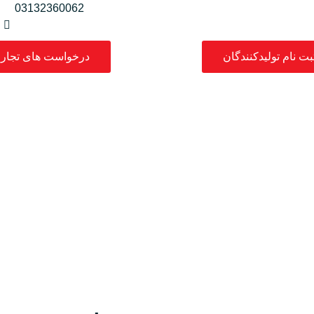
03132360062
بت نام تولیدکنندگان
درخواست های تجار