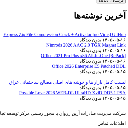
آخرین نوشته‌ها
Express Zip File Compression Crack + Activator [no Virus] GitHub
۱۴۰۵-۰۵-۱۶
بدون دیدگاه
Nimrods 2026 AAC 2.0 TGX M𝐚gn𝐞t L𝐢nk
۱۴۰۵-۰۵-۱۶
بدون دیدگاه
Office 2021 Pro Plus x86 All-In-One [RePаck]
۱۴۰۵-۰۵-۱۶
بدون دیدگاه
Office 2026 Enterprise E5 Patched DDL
۱۴۰۵-۰۵-۱۵
بدون دیدگاه
لیست کامل بازار ها و خوشه های اصلی مصالح ساختمانی عراق
۱۴۰۵-۰۵-۱۵
بدون دیدگاه
Possible Love 2026 WEB-DL UltraHD XviD DD5.1 PSA
۱۴۰۵-۰۵-۱۵
بدون دیدگاه
شرکت مدیریت صادرات آرین زروان با مجوز رسمی مرکز توسعه تجار
اطلاعات تماس