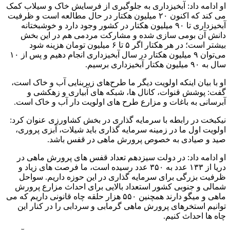
او ادامه داد: آبخیزداری به جلوگیری از فرسایش خاک و سیلاب کمک
می کند که اکنون ۲۰ میلیون هکتار در حال مطالعه است و ظرفیت
آبخیزداری تا ۹۰ میلیون هکتار در کشور وجود دارد و خوشبختانه
دانش آن بومی سازی شده و مشارکت مردمی هم در این بخش
بیشتر است؛ در هر هکتار اگر ۵ تا ۶ میلیون تومان هزینه شود
می‌توان ۹ میلیون هکتار در سال آبخیزداری انجام دهیم و پس از ۱۰
سال به ۹۰ میلیون هکتار آبخیزداری برسیم.
او با بیان اینکه اولویت دیگر ما طرح‌های زیربنایی آب و خاک است،
گفت: پوشش قنوات، کانال ها، شبکه های آبیاری و زهکشی و
آبرسانی به باغات و مزارع طرح های اولویت دار آب و خاک است.
نیکبخت در رابطه با سرمایه گذاری در بخش کشاورزی عنوان کرد:
اولویت اول ما در زمینه سرمایه گذاری باید شیلات، آبزی پروری،
صید و صیادی به خصوص پرورش ماهی در قفس باشد.
او ادامه داد: در دولت سیزدهم تعداد قفس های پرورش ماهی در
دریا از ۱۳۳ عدد به ۳۵۰ عدد رسیده است، ما فرصت های زیاد و
ظرفیت بزرگی برای سرمایه گذاری در این حوزه داریم. سواحل
شمالی و جنوبی کشور استعداد بالایی برای احداث مزارع پرورش
ماهی و میگو دارند همچنین ۵۵۰ هزار حلقه چاه قانونی داریم که می
توانیم استخرهای پرورش ماهی گرمابی و سردابی را در کنار این
چاه ها احداث کنیم.