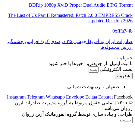
BDRip 1080p XviD Proper Dual Audio ETrG Torrent
The Last of Us Part II Remastered: Patch 2.0.0 EMPRESS Crack
Updated Desktop 2026
0xfffa74fb
صادرات ایران به آفریقا جهشی ۲۵ درصدی کرد/ افزایش چشمگیر
ارزش محموله‌ها
خبرنامه
با ثبت ایمیل، از جدید‌ترین خبرها با‌ خبر شوید
پست الکترونیکی
عضویت
اصفهان - اردیبهشت شمالی
Instagram
Telegram
Whatsapp
Envelope
Eeitaa
Eaparat
Facebook
© ۱۴۰۱ | تمامی حقوق مربوط به گروه مدیریت صادرات آرین
زروان می‌باشد.
طراحی و پیاده سازی توسط گروه انفورماتیک آرین زروان