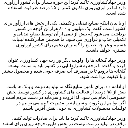
وزیر جهادکشاورزی تاکید کرد: این حوزه بسیار برای کشور ارزآوری
دارد اما در آبزی‌پروری تاکنون کمتر از ۱۵ درصد ظرفیت استفاده
شده است.
او با بیان اینکه صنایع تبدیلی و تکمیلی یکی از بخش های ارزآور برای
کشور است، گفت: یک میلیون و ۸۰۰ هزار تن گوجه در کشور
برداشت می شود که بیش از نیمی از آن توسط صنایع تبدیلی و
تکمیلی جذب و فرآوری می شود. ما همچنین صادرکننده لبنیات
هستیم و هر چه صنایع را گسترش دهیم برای کشور ارزآوری
بیشتری خواهد داشت.
وزیر جهاد گلخانه ها را اولویت دیگر وزارت جهاد کشاورزی عنوان
کرده و گفت: با توجه به شرایط آبی در کشور باید به سمت توسعه
گلخانه ها برویم تا در مصرف آب صرفه جویی شده و محصول بیشتر
و با کیفیت برداشت شود.
او ادامه داد: برای تامین منابع نگاه ما نباید به دولت و بانک ها باشد،
بیش از ۹۵ درصد از فعالیت های کشاورزی در کشور توسط بخش
خصوصی انجام می شود، لذا ثروت و سرمایه در دست مردم است و
اگر بتوانیم این ثروت و سرمایه را مدیریت کنیم می توانیم در
تولیدات محصولات کشاورزی به خوبی نقش آفرین باشیم.
وزیر جهادکشاورزی تاکید کرد: ما باید برای صادرات تولید کنیم‌،
توقف در تولید درست نیست در بخش طیور،جوجه ریزی برای اسفند