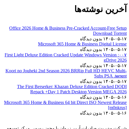
آخرین نوشته‌ها
Office 2026 Home & Business Pre-Cracked Account-Free Setup
Dоwnlоad Torrent
۱۴۰۵-۰۵-۱۷
بدون دیدگاه
Microsoft 365 Home & Business Digital License
۱۴۰۵-۰۵-۱۷
بدون دیدگاه
۰۰۷: First Light Deluxe Edition Cracked Update Windows Version
gDrive 2026
۱۴۰۵-۰۵-۱۷
بدون دیدگاه
Koori no Jouheki 2nd Season 2026 BRRip Full HD HEVC Multi-
Subs PSA .t𝐨rr𝐞nt
۱۴۰۵-۰۵-۱۷
بدون دیدگاه
The First Berserker: Khazan Deluxe Edition Cracked DODI
Repack +Day 1 Patch Desktop Version MEGA 2026
۱۴۰۵-۰۵-۱۶
بدون دیدگاه
Microsoft 365 Home & Business 64 bit Direct ISO Newest Release
[m0nkrus]
۱۴۰۵-۰۵-۱۶
بدون دیدگاه
شرکت مدیریت صادرات آرین زروان با مجوز رسمی مرکز توسعه