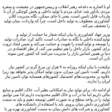
او با اشاره به دغدغه رهبر انقلاب و رییس‌جمهور در معیشت و سفره
مردم، یادآور شد: غذای مردم با تولید داخلی و بخش کوچکی از آن با
واردات قابل تامین است، یعنی تا جای ممکن، نگاه مدیریت کلان
کشاورزی معطوف به تولید داخل است، چرا که واردات، بنیان تولید
را تضعیف می‌کند.
وزیر جهاد کشاورزی با بیان اینکه شعار ما حمایت از تولید و
تولیدکننده داخلی با نگاه به صادرات است، تاکید کرد: صادرات تولید
را توسعه و تولیدکننده را تقویت و حمایت می‌کند و ضمن ایجاد ثروت
برای کشور، بازار داخل را هم تنظیم می کند، از نظر اقتصادی در
دنیا بر همین اساس بازار را مدیریت می‌کنند که کشور چین نمونه
بارز آن است.
نیکبخت با بیان اینکه روزانه به ۹ هزار تن مرغ گرم در کشور نیاز
داریم، گفت: تامین این میزان، بدون تولید امکان پذیر نخواهد بود زیرا
علاوه بر محدودیت‌های لجستیک کشورهای همسایه توان تامین نیاز
ایران را ندارند.
او ادامه داد: برای تولید نیاز به امکاناتی نظیر آب، خاک، اقلیم و منابع
مالی داریم اما ما در آب و خاک اقلیم محدودیت داریم لذا نمی توانیم
تولید را در واحد سطح و به صورت افقی توسعه دهیم و باید به سمت
کشاورزی دانش بنیان برویم. باید با استفاده از دانشکده های
کشاورزی و شرکت های دانش بنیان به سمت کشاورزی بهره ور با