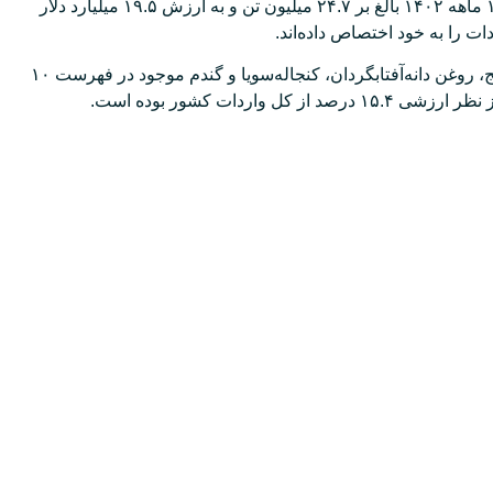
براساس این گزارش، میزان واردات ۲۵ قلم کالای اساسی در ۱۲ ماهه ۱۴۰۲ بالغ بر ۲۴.۷ میلیون تن و به ارزش ۱۹.۵ میلیارد دلار
شایان ذکر است، اقلام اساسی شامل ذرت دامی، دانه سویا، برنج، روغن دانه‌آفتابگردان، کنجاله‌سویا و گندم موجود در فهرست ۱۰