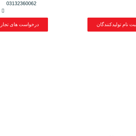
03132360062
بت نام تولیدکنندگان
درخواست های تجار